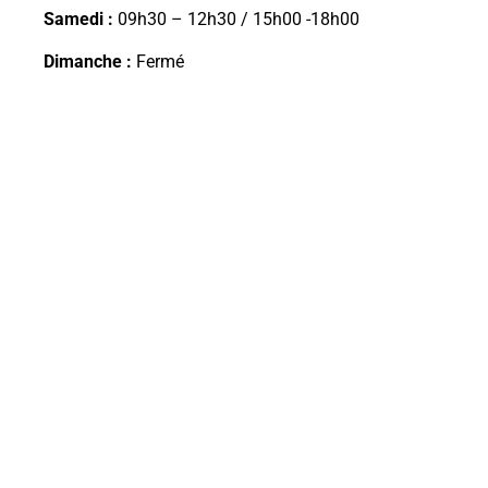
Samedi :
09h30 – 12h30 / 15h00 -18h00
Dimanche :
Fermé
Abonnement à la newsletter
Restez en contact avec nos dernières nouvelles et
recevez des offres exclusives et plus encore.
s'inscrire ⟶
Politique de confidentialité –
Mentions légales
–
Paramètres cookies