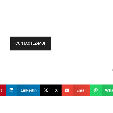
CONTACTEZ-MOI
st
LinkedIn
X
Email
Wha