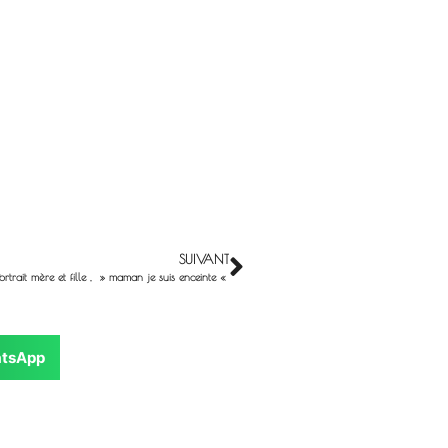
SUIVANT
Portrait mère et fille , » maman je suis enceinte «
tsApp