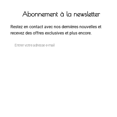
Abonnement à la newsletter
Restez en contact avec nos dernières nouvelles et
recevez des offres exclusives et plus encore.
s'inscrire ⟶
Politique de confidentialité –
Mentions légales
–
Paramètres cookies
© 2024 - Studio Regart | Ulrick Theaud
🚀
PlancheContact